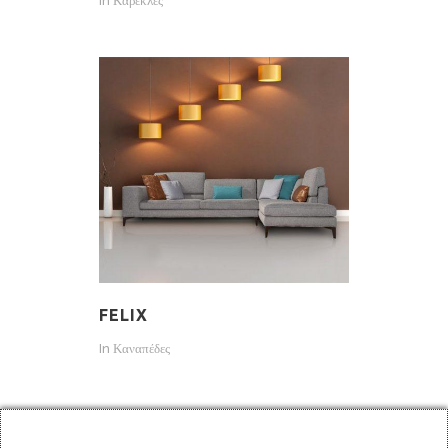
In
Καρέκλες
FELIX
In
Καναπέδες