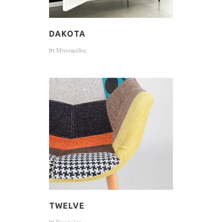
DAKOTA
In
Μπουφέδες
TWELVE