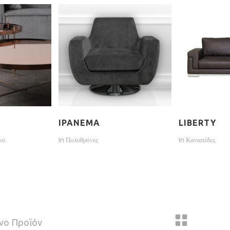
IPANEMA
LIBERTY
ού
In
Πολυθρόνες
In
Καναπέδες
νο Προϊόν