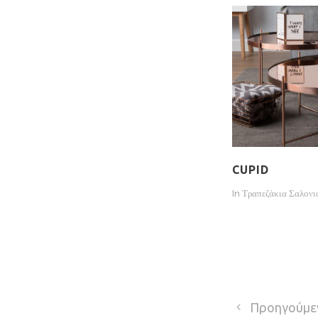
CUPID
In
Τραπεζάκια Σαλονι
Προηγούμε