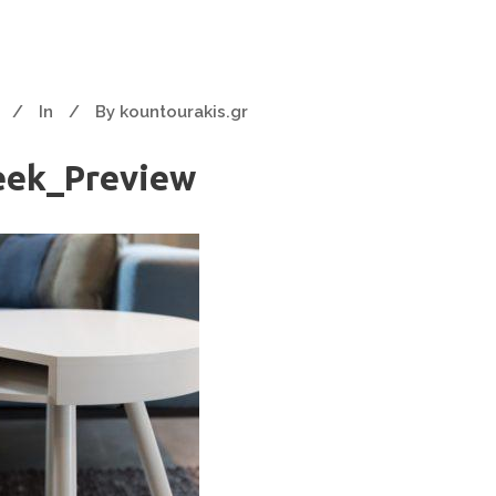
In
By
kountourakis.gr
eek_Preview