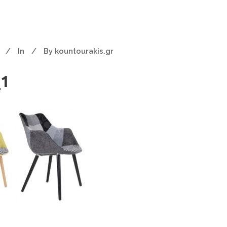
In
By
kountourakis.gr
_1