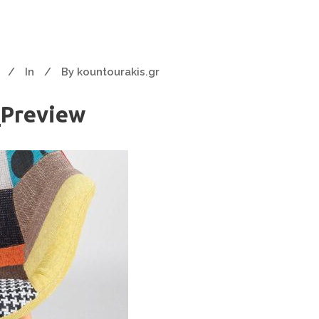
In
By
kountourakis.gr
Preview