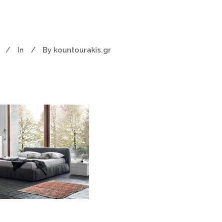
In
By
kountourakis.gr