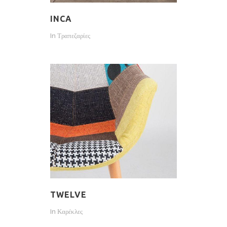
INCA
In
Τραπεζαρίες
TWELVE
In
Καρέκλες