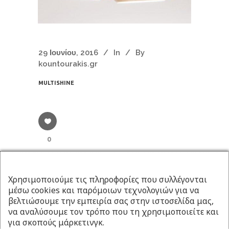
29 Ιουνίου, 2016
In
By
kountourakis.gr
MULTISHINE
0
Χρησιμοποιούμε τις πληροφορίες που συλλέγονται
1
2
3
4
5
6
7
8
9
μέσω cookies και παρόμοιων τεχνολογιών για να
10
11
12
13
βελτιώσουμε την εμπειρία σας στην ιστοσελίδα μας,
να αναλύσουμε τον τρόπο που τη χρησιμοποιείτε και
για σκοπούς μάρκετινγκ.