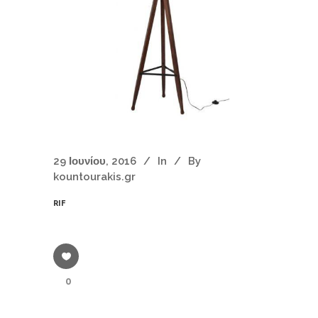
29 Ιουνίου, 2016
In
By
kountourakis.gr
RIF
0