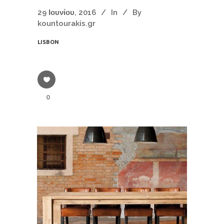
29 Ιουνίου, 2016
In
By
kountourakis.gr
LISBON
0