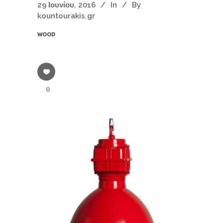
29 Ιουνίου, 2016
In
By
kountourakis.gr
WOOD
0